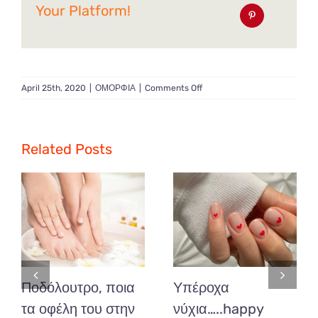
Your Platform!
on
April 25th, 2020
|
ΟΜΟΡΦΙΑ
|
Comments Off
Απογειώνουμε
την
ομορφιά
μας
Related Posts
με
μια
χειροποίητη
μάσκα
τις
μέρες
τις
καραντίνας.
Ποδόλουτρο, ποια
Υπέροχα
τα οφέλη του στην
νύχια…..happy