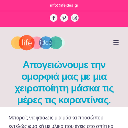
Skip
info@lifeidea.gr
to
Facebook
Pinterest
Instagram
content
Απογειώνουμε την
ομορφιά μας με μια
χειροποίητη μάσκα τις
μέρες τις καραντίνας.
Μπ
ορείς
να
φτιάξεις
μι
α
μάσκ
α π
ροσώ
π
ου
,
εντελώς
φυσική
με
υλικά
π
ου
έχεις
στο
σπ
ίτι
και