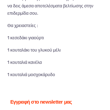
να
δεις
άμεσ
α απ
οτελέσμ
ατα β
ελτίωσης
στην
επ
ιδερμίδ
α
σου
.
Θα
χρει
α
στείες
:
1
κεσεδάκι
γι
α
ούρτι
1 κουταλάκι του γλυκού μέλι
1 κουταλιά κανέλα
1 κουταλιά μοσχοκάρυδο
Εγγραφή στο newsletter μας