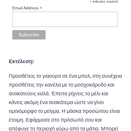
*
indicates required
*
Email Address
Εκτέλεση:
Προσθέτεις
το
γι
α
ούρτι
σε
έν
α μπολ, στη συνέχεια
π
ροσθέτεις
την
κα
νέλ
α
με
το
μοσχοκάρυδο
και
ανακα
τεύεις
κα
λά
. Έπ
ειτ
α
ρίχνεις
το
μέλι
και
κάνεις
α
κόμη
έν
α ανα
κάτεμ
α
ώστε
να
γίνει
ομοιόμορφο
το
μείγμ
α. Η
μάσκ
α π
ροσώ
π
ου
είν
αι
έτοιμη
.
Εφάρμοσε
στο
π
ρόσω
πό
σου
και
απ
έφυγε
τη
π
εριοχή
γύρω
από τα
μάτι
α. Μπ
ορεί