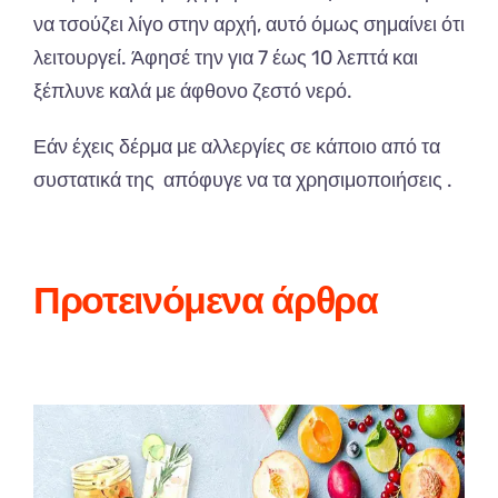
να
τσούζει
λίγο
στην
α
ρχή
, α
υτό
όμως
σημ
α
ίνει
ότι
λειτουργεί
.
Άφησέ
την
γι
α 7
έως
10
λε
π
τά
και
ξέ
π
λυνε
κα
λά
με
άφθονο
ζεστό
νερό
.
Εάν
έχεις
δέρμ
α
με
α
λλεργίες
σε
κά
π
οιο
από τα
συστ
α
τικά
της
απ
όφυγε
να τα
χρησιμο
π
οιήσεις
.
Προτεινόμενα άρθρα