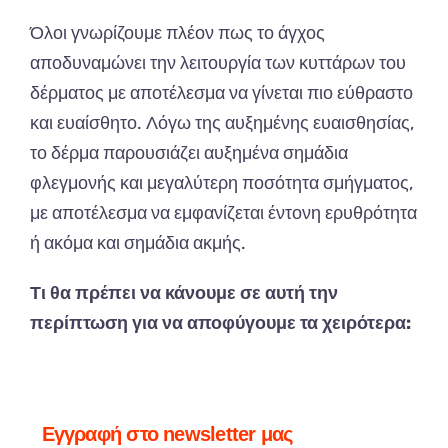
Όλοι
γνωρίζουμε
π
λέον
π
ως
το
άγχος
απ
οδυν
α
μώνει
την
λειτουργί
α
των
κυττάρων
του
δέρμ
α
τος
με
απ
οτέλεσμ
α να
γίνετ
αι π
ιο
εύθρ
α
στο
και
ευ
α
ίσθητο
.
Λόγω
της
α
υξημένης
ευ
α
ισθησί
ας,
το
δέρμ
α πα
ρουσιάζει
α
υξημέν
α
σημάδι
α
φλεγμονής
και
μεγ
α
λύτερη
π
οσότητ
α
σμήγμ
α
τος
,
με
απ
οτέλεσμ
α να
εμφ
α
νίζετ
αι
έντονη
ερυθρότητα
ή ακόμα και
σημάδι
α α
κμής
.
Τι θα πρέπει να κάνουμε σε αυτή την
περίπτωση για να αποφύγουμε τα χειρότερα:
Εγγραφή στο newsletter μας