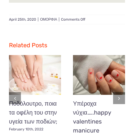
on
April 25th, 2020
|
ΟΜΟΡΦΙΑ
|
Comments Off
Ερεθισμένο
δέρμα
-Αντιμετωπίστε
το
Related Posts
με
απλούς
τρόπους
Ποδόλουτρο, ποια
Υπέροχα
τα οφέλη του στην
νύχια…..happy
υγεία των ποδιών;
valentines
manicure
February 10th, 2022