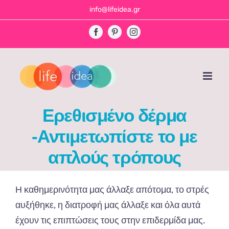
Skip
info@lifeidea.gr
to
Facebook
Pinterest
Instagram
content
Ερεθισμένο δέρμα
-Αντιμετωπίστε το με
απλούς τρόπους
Η κα
θημερινότητ
α μας
άλλ
α
ξε
απ
ότομ
α,
το
στρές
α
υξήθηκε
, η
δι
α
τροφή
μας
άλλ
α
ξε
και
όλ
α α
υτά
έχουν
τις
επιπ
τώσεις
τους
στην
επ
ιδερμίδ
α μας.