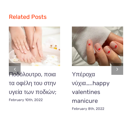
για
ενυδάτωση
και
Related Posts
αναζωογόνησης
προσώπου…
Ποδόλουτρο, ποια
Υπέροχα
τα οφέλη του στην
νύχια…..happy
υγεία των ποδιών;
valentines
manicure
February 10th, 2022
February 8th, 2022