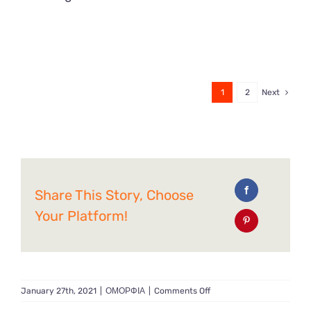
1
2
Next
Share This Story, Choose
Your Platform!
on
January 27th, 2021
|
ΟΜΟΡΦΙΑ
|
Comments Off
Serum