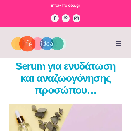
Skip
info@lifeidea.gr
to
Facebook
Pinterest
Instagram
content
Serum για ενυδάτωση
και αναζωογόνησης
προσώπου…